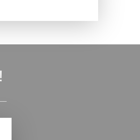
!
___