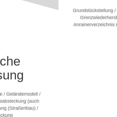
Grundstücksteilung / 
Grenzwiederherst
Anrainerverzeichnis 
sche
sung
 / Geländemodell /
eabsteckung (auch
ung (Straßenbau) /
eckung