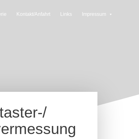
rie
Kontakt/Anfahrt
Links
Impressum
taster-/
vermessung